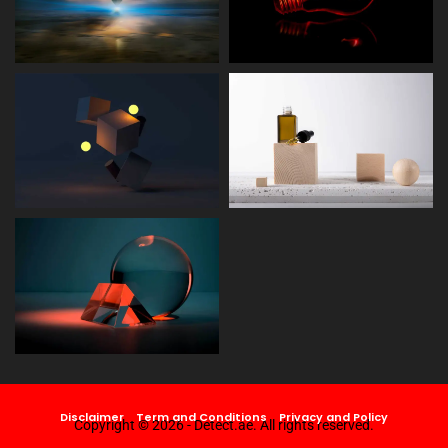
Disclaimer
Term and Conditions
Privacy and Policy
Copyright © 2026 - Detect.ae. All rights reserved.