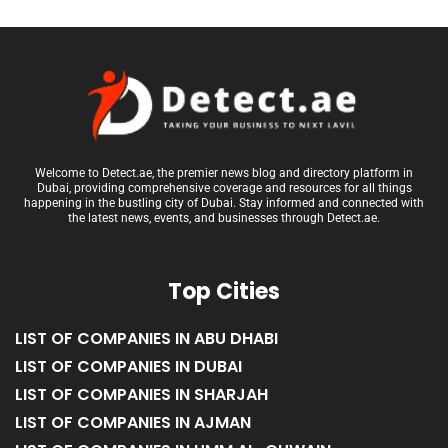
Welcome to Detect.ae, the premier news blog and directory platform in
Dubai, providing comprehensive coverage and resources for all things
happening in the bustling city of Dubai. Stay informed and connected with
the latest news, events, and businesses through Detect.ae.
Top Cities
LIST OF COMPANIES IN ABU DHABI
LIST OF COMPANIES IN DUBAI
LIST OF COMPANIES IN SHARJAH
LIST OF COMPANIES IN AJMAN