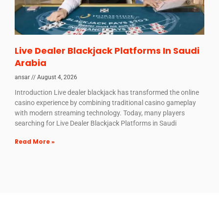
Live Dealer Blackjack Platforms In Saudi
Arabia
ansar
August 4, 2026
Introduction Live dealer blackjack has transformed the online
casino experience by combining traditional casino gameplay
with modern streaming technology. Today, many players
searching for Live Dealer Blackjack Platforms in Saudi
Read More »