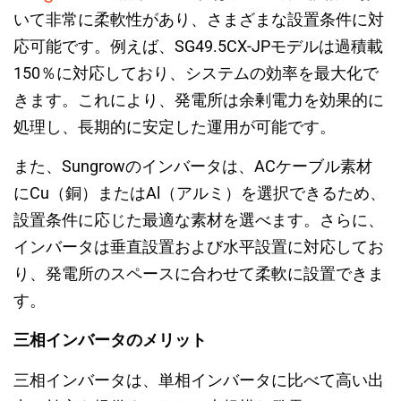
いて非常に柔軟性があり、さまざまな設置条件に対
応可能です。例えば、SG49.5CX-JPモデルは過積載
150％に対応しており、システムの効率を最大化で
きます。これにより、発電所は余剰電力を効果的に
処理し、長期的に安定した運用が可能です。
また、Sungrowのインバータは、ACケーブル素材
にCu（銅）またはAl（アルミ）を選択できるため、
設置条件に応じた最適な素材を選べます。さらに、
インバータは垂直設置および水平設置に対応してお
り、発電所のスペースに合わせて柔軟に設置できま
す。
三相インバータのメリット
三相インバータは、単相インバータに比べて高い出