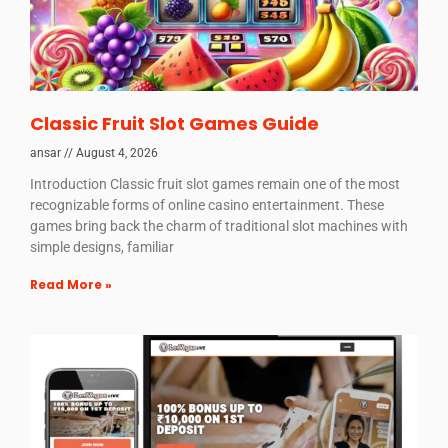
Classic Fruit Slot Games Guide
ansar
August 4, 2026
Introduction Classic fruit slot games remain one of the most
recognizable forms of online casino entertainment. These
games bring back the charm of traditional slot machines with
simple designs, familiar
Read More »