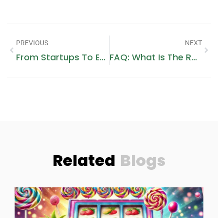
PREVIOUS
NEXT
From Startups To Enterprises: Choosing The Right Commercial Space In Abu Dhabi
FAQ: What Is The Role Of A Notary Public In Dubai And How Do Dubai Lawyers Assist?
Related
Blogs